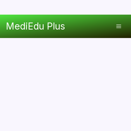
콘
MediEdu Plus
텐
Mai
츠
로
Men
건
너
뛰
기