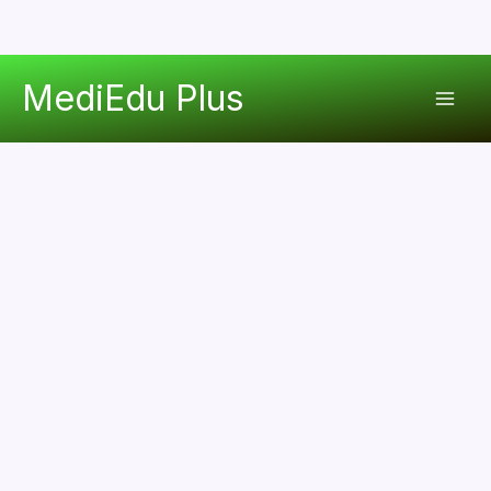
콘
MediEdu Plus
텐
Mai
츠
로
Men
건
너
뛰
기