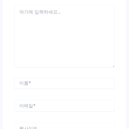
여
기
에
입
력
하
세
요...
이
름
*
이
메
일
*
웹