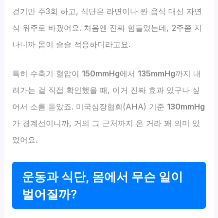
걷기만 주3회 하고, 식단은 라면이나 짠 음식 대신 자연
식 위주로 바꿨어요. 처음엔 진짜 힘들었는데, 2주쯤 지
나니까 몸이 슬슬 적응하더라고요.
특히 수축기 혈압이
150mmHg
에서
135mmHg
까지 내
려가는 걸 직접 확인했을 때, 이거 진짜 효과 있구나 싶
어서 소름 돋았죠. 미국심장협회(AHA) 기준
130mmHg
가 경계선이니까, 거의 그 근처까지 온 거라 꽤 의미 있
었어요.
운동과 식단, 몸에서 무슨 일이
벌어질까?