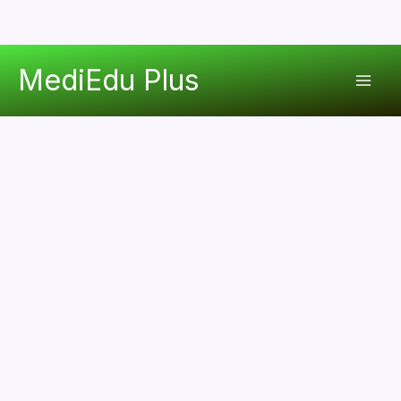
콘
MediEdu Plus
텐
Mai
츠
로
Men
건
너
뛰
기