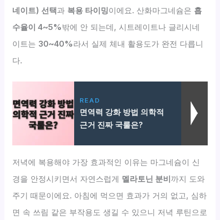
네이트) 선택
과
복용 타이밍
이에요. 산화마그네슘은
흡
수율이 4~5%
밖에 안 되는데, 시트레이트나 글리시네
이트는
30~40%
라서 실제 체내 활용도가 완전 다릅니
다.
READ
면역력 강화 방법 의학적
근거 진짜 국룰은?
저녁에 복용해야 가장 효과적인 이유는 마그네슘이 신
경을 안정시키면서 자연스럽게
멜라토닌 분비
까지 도와
주기 때문이에요. 아침에 먹으면 효과가 거의 없고, 심하
면 속 쓰림 같은 부작용도 생길 수 있으니 저녁 루틴으로