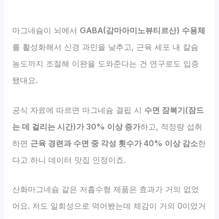
마그네슘이 뇌에서
GABA(감마아미노뷰티르산) 수용체
를 활성화해서 신경 과민을 낮추고, 근육 세포 내 칼슘
농도까지 조절해 이완을 도와준다는 건 연구로도 입증
됐대요.
공식 자료에 따르면 마그네슘 결핍 시
수면 잠복기(잠드
는 데 걸리는 시간)가 30% 이상 증가
하고, 적정량 섭취
하면
근육 경련과 수면 중 각성 횟수가 40% 이상 감소
한
다고 하니 데이터 맛집 인정이죠.
산화마그네슘 같은 저흡수형 제품은 효과가 거의 없었
어요. 저도 일회성으로 먹어봤는데 체감이 거의 0이었거