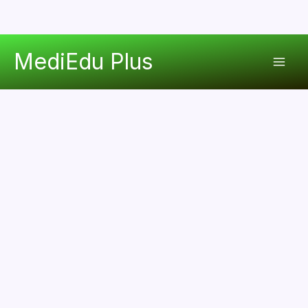
콘
MediEdu Plus
텐
Mai
츠
로
Men
건
너
뛰
기