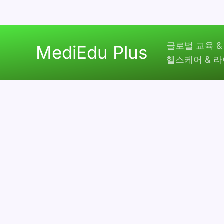
콘
글로벌 교육 &
텐
MediEdu Plus
헬스케어 & 
츠
로
건
너
뛰
기