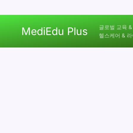
콘
글로벌 교육 &
텐
MediEdu Plus
헬스케어 & 
츠
로
건
너
뛰
기