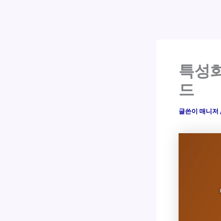
특성화
드
글쓴이
매니저