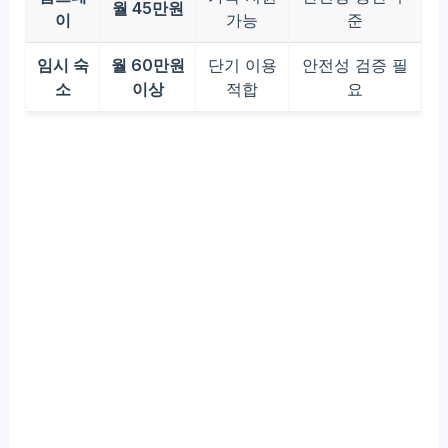
월 45만원
이
가능
준
임시 숙
월 60만원
단기 이용
안전성 검증 필
소
이상
적합
요