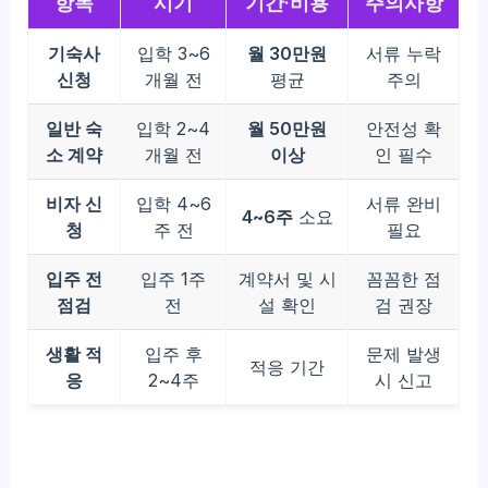
항목
시기
기간·비용
주의사항
기숙사
입학 3~6
월 30만원
서류 누락
신청
개월 전
평균
주의
일반 숙
입학 2~4
월 50만원
안전성 확
소 계약
개월 전
이상
인 필수
비자 신
입학 4~6
서류 완비
4~6주
소요
청
주 전
필요
입주 전
입주 1주
계약서 및 시
꼼꼼한 점
점검
전
설 확인
검 권장
생활 적
입주 후
문제 발생
적응 기간
응
2~4주
시 신고