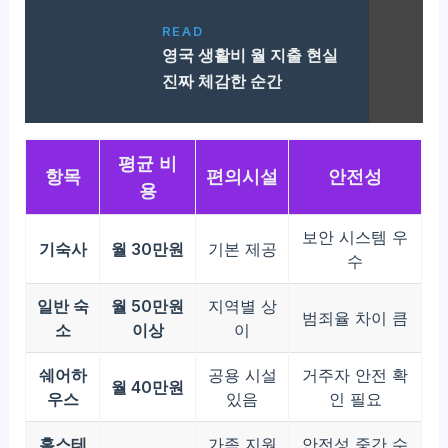
READ
영국 생활비 월 지출 현실
진짜 체감한 순간
평균 비
항목
편의시설
안전성
용
보안 시스템 우
기숙사
월 30만원
기본 제공
수
일반 숙
월 50만원
지역별 상
범죄율 차이 큼
소
이상
이
쉐어하
공용 시설
거주자 안전 확
월 40만원
우스
있음
인 필요
홈스테
가족 지원
안전성 중간 수