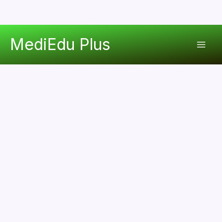
콘
MediEdu Plus
텐
Mai
츠
로
Men
건
너
뛰
기