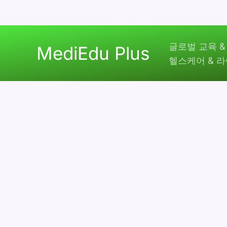
콘
글로벌 교육 &
텐
MediEdu Plus
헬스케어 & 
츠
로
건
너
뛰
기