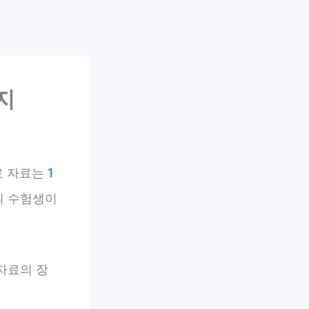
지
료 자료는
1
 수험생이
자료의 장