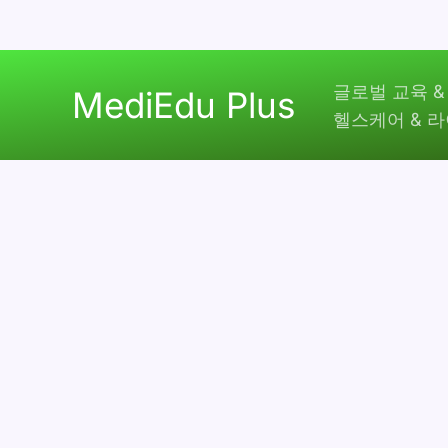
콘
글로벌 교육 &
텐
MediEdu Plus
헬스케어 & 
츠
로
건
너
뛰
기