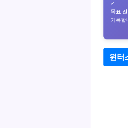
✓
목표 
기록합
윈터스