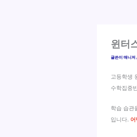
윈터스
글쓴이
매니저
고등학생 
수학집중반
학습 습관
입니다.
어