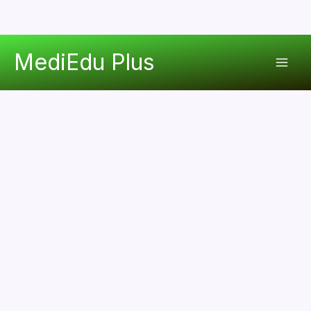
콘
MediEdu Plus
텐
Mai
츠
로
Men
건
너
뛰
기