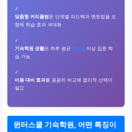
✓
맞춤형 커리큘럼
은 단계별 피드백과 멘토링을 포
함해 학습 효과 극대화
✓
기숙학원 생활
은 하루 평균
8시간
이상 집중 학
습 가능
✓
비용 대비 효과
를 꼼꼼히 비교해 합리적 선택이
필요
윈터스쿨 기숙학원, 어떤 특징이