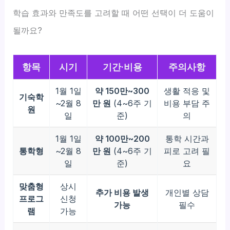
학습 효과와 만족도를 고려할 때 어떤 선택이 더 도움이
될까요?
항목
시기
기간·비용
주의사항
1월 1일
약 150만~300
생활 적응 및
기숙학
~2월 8
만 원
(4~6주 기
비용 부담 주
원
일
준)
의
1월 1일
약 100만~200
통학 시간과
통학형
~2월 8
만 원
(4~6주 기
피로 고려 필
일
준)
요
맞춤형
상시
추가 비용 발생
개인별 상담
프로그
신청
가능
필수
램
가능