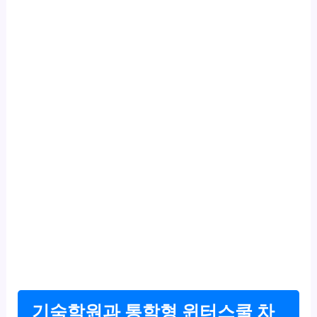
기숙학원과 통학형 윈터스쿨 차