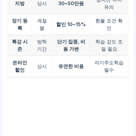
지방
상시
30~50만원
유의
장기 등
계절
환불 조건 확
할인 10~15%
록
별
인
특강 시
방학
단기 집중, 비
학습 강도 조
즌
기간
용 가변
절 필요
온라인
자기주도학습
상시
유연한 비용
할인
필수