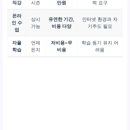
직강
시즌
만원
력 요구
온라
상시
유연한 기간,
인터넷 환경과 자
인 수
가능
비용 다양
기주도 필요
업
자율
언제
저비용~무
학습 동기 유지 어
학습
든지
비용
려움