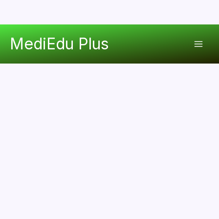
콘
MediEdu Plus
텐
Mai
츠
로
Men
건
너
뛰
기