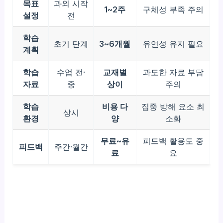
목표
과외 시작
1~2주
구체성 부족 주의
설정
전
학습
초기 단계
3~6개월
유연성 유지 필요
계획
학습
수업 전·
교재별
과도한 자료 부담
자료
중
상이
주의
학습
비용 다
집중 방해 요소 최
상시
환경
양
소화
무료~유
피드백 활용도 중
피드백
주간·월간
료
요