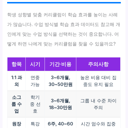
학생 성향별 맞춤 커리큘럼이 학습 효과를 높이는 사례
가 많습니다. 수업 방식별 학습 효과 데이터도 참고해 개
인에게 맞는 수업 방식을 선택하는 것이 중요합니다. 어
떻게 하면 나에게 맞는 커리큘럼을 찾을 수 있을까요?
항목
시기
기간·비용
주의사항
1:1 과
연중
3~6개월,
높은 비용 대비 집
외
가능
30~50만원
중도 유지 필요
소그
학기
3~6개월,
그룹 내 수준 차이
룹 수
중 선
18~30만원
주의
업
호
원장
특강
6주, 40~60
시간 엄수와 집중