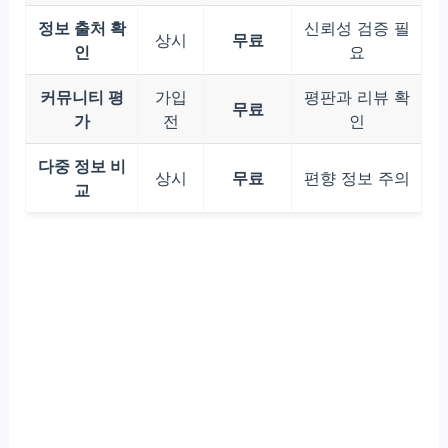
정보 출처 확
신뢰성 검증 필
상시
무료
인
요
커뮤니티 평
가입
평판과 리뷰 확
무료
가
전
인
다중 정보 비
상시
무료
편향 정보 주의
교