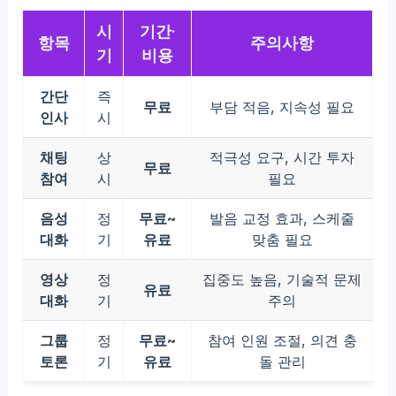
시
기간·
항목
주의사항
기
비용
간단
즉
무료
부담 적음, 지속성 필요
인사
시
채팅
상
적극성 요구, 시간 투자
무료
참여
시
필요
음성
정
무료~
발음 교정 효과, 스케줄
대화
기
유료
맞춤 필요
영상
정
집중도 높음, 기술적 문제
유료
대화
기
주의
그룹
정
무료~
참여 인원 조절, 의견 충
토론
기
유료
돌 관리