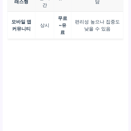
래스형
담
간
무료
모바일 앱
편리성 높으나 집중도
상시
~유
커뮤니티
낮을 수 있음
료