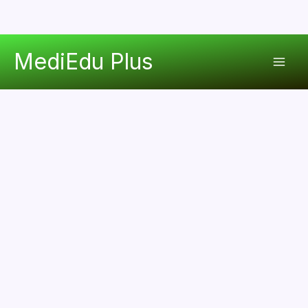
콘
MediEdu Plus
텐
Mai
츠
로
Men
건
너
뛰
기