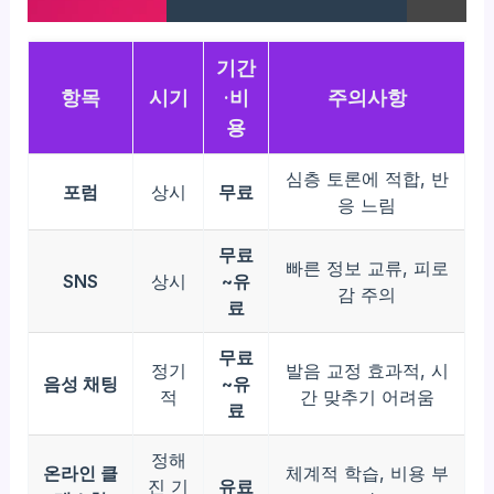
기간
항목
시기
·비
주의사항
용
심층 토론에 적합, 반
포럼
상시
무료
응 느림
무료
빠른 정보 교류, 피로
SNS
상시
~유
감 주의
료
무료
정기
발음 교정 효과적, 시
음성 채팅
~유
적
간 맞추기 어려움
료
정해
온라인 클
체계적 학습, 비용 부
진 기
유료