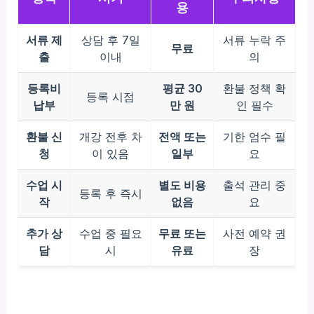
용
서류 제
상담 후 7일
서류 누락 주
무료
출
이내
의
등록비
평균 30
환불 정책 확
등록 시점
납부
만 원
인 필수
환불 신
개강 전후 차
전액 또는
기한 엄수 필
청
이 있음
일부
요
수업 시
별도 비용
출석 관리 중
등록 후 즉시
작
없음
요
추가 상
수업 중 필요
무료 또는
사전 예약 권
담
시
유료
장