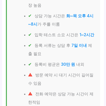
장 높음
상담 가능 시간은
화~목 오후 4시
~8시
가 주를 이룸
입학 테스트 소요 시간은
1~2시간
등록 서류는 상담 후
7일 이내
제
출 필요
등록비 평균은
30만 원
내외
방문 예약 시 대기 시간이 길어질
수 있음
전화 예약은 상담 가능 시간이 제
한적임