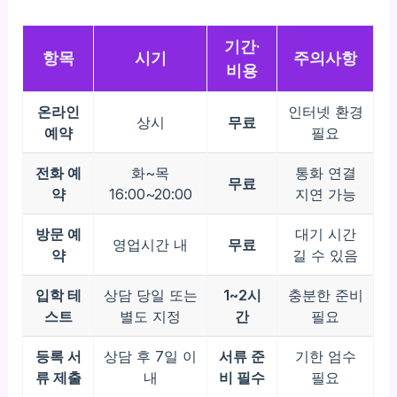
기간·
항목
시기
주의사항
비용
온라인
인터넷 환경
상시
무료
예약
필요
전화 예
화~목
통화 연결
무료
약
16:00~20:00
지연 가능
방문 예
대기 시간
영업시간 내
무료
약
길 수 있음
입학 테
상담 당일 또는
1~2시
충분한 준비
스트
별도 지정
간
필요
등록 서
상담 후 7일 이
서류 준
기한 엄수
류 제출
내
비 필수
필요