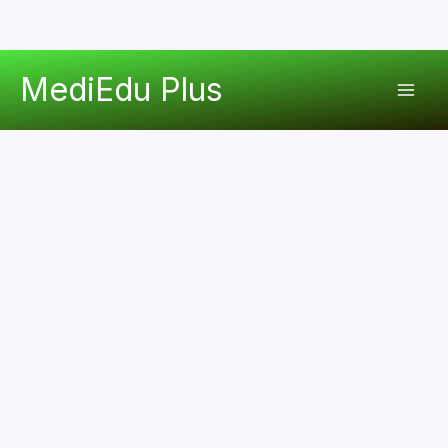
콘
MediEdu Plus
텐
Mai
츠
로
Men
건
너
뛰
기