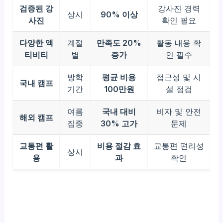
검증된 강
강사진 경력
상시
90% 이상
사진
확인 필요
다양한 액
계절
만족도 20%
활동 내용 확
티비티
별
증가
인 필수
방학
평균 비용
접근성 및 시
국내 캠프
기간
100만원
설 점검
여름
국내 대비
비자 및 안전
해외 캠프
집중
30% 고가
문제
교통편 활
비용 절감 효
교통편 편리성
상시
용
과
확인