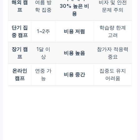
해외 캠
여름 방
비자 및 안전
30% 높은 비
프
학 집중
문제 주의
용
단기 집
학습량 한계
1~2주
비용 저렴
중 캠프
고려
장기 캠
1달 이
참가자 적응력
비용 높음
프
상
중요
온라인
연중 가
집중도 유지
비용 중간
캠프
능
어려움