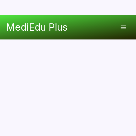
콘
MediEdu Plus
텐
Mai
츠
로
Men
건
너
뛰
기