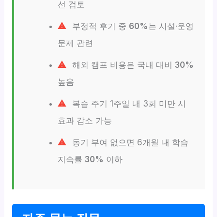
선 검토
부정적 후기 중
60%
는 시설·운영
문제 관련
해외 캠프 비용은 국내 대비
30%
높음
복습 주기 1주일 내 3회 미만 시
효과 감소 가능
동기 부여 없으면 6개월 내 학습
지속률
30%
이하