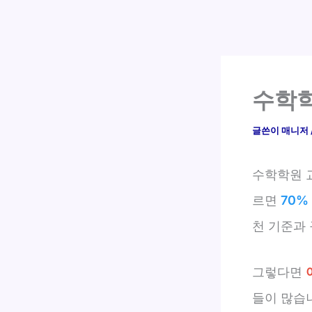
수학학
글쓴이
매니저
수학학원 
르면
70%
천 기준과
그렇다면
들이 많습