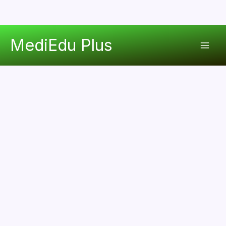
콘
MediEdu Plus
텐
Mai
츠
로
Men
건
너
뛰
기