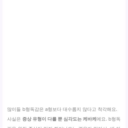
많이들 b형독감은 a형보다 대수롭지 않다고 착각해요.
사실은
증상 유형이 다를 뿐 심각도는 케바케
에요. b형독