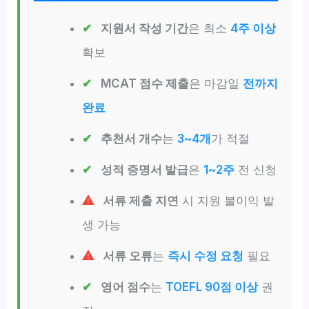
지원서 작성 기간
은 최소
4주 이상
확보
MCAT 점수 제출
은 마감일
전까지
완료
추천서 개수
는
3~4개
가 적절
성적 증명서 발급
은
1~2주
전 신청
서류 제출 지연
시 지원 불이익 발
생 가능
서류 오류
는
즉시 수정 요청
필요
영어 점수
는
TOEFL 90점 이상
권