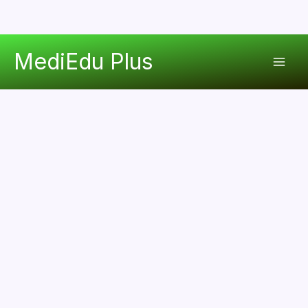
콘
MediEdu Plus
텐
Mai
츠
로
Men
건
너
뛰
기