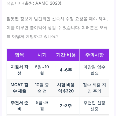
적입니다(출처: AAMC 2023).
잘못된 정보가 발견되면 신속히 수정 요청을 해야 하며,
이를 미루면 불이익이 생길 수 있습니다. 여러분은 오류
를 어떻게 예방하고 있나요?
항목
시기
기간·비용
주의사항
지원서 작
6월~10
마감일 엄수
4~6주
성
월
필요
MCAT 점
10월 중
시험 비용
점수 제출 지
수 제출
순 전
약 $320
연 주의
추천서 준
5월~9
추천인 선정
2~3주
비
월
신중