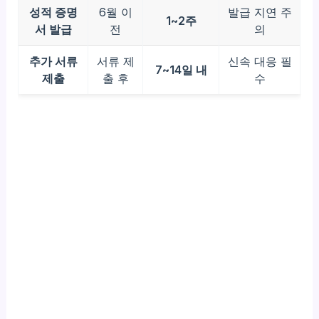
성적 증명
6월 이
발급 지연 주
1~2주
서 발급
전
의
추가 서류
서류 제
신속 대응 필
7~14일 내
제출
출 후
수