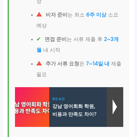
장
비자 준비
는 최소
6주 이상
소요
예상
면접 준비
는 서류 제출 후
2~3개
월
내 시작
추가 서류 요청
은
7~14일 내
제출
필요
READ
강남 영어회화 학원,
비용과 만족도 차이?