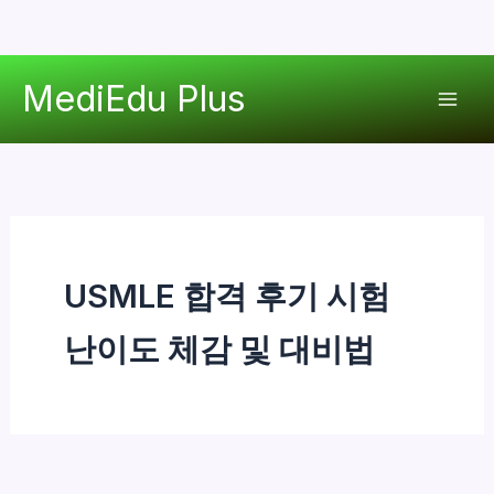
콘
MediEdu Plus
텐
Mai
츠
로
Men
건
너
뛰
기
USMLE 합격 후기 시험
난이도 체감 및 대비법