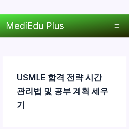
콘
MediEdu Plus
텐
Mai
츠
로
Men
건
너
뛰
기
USMLE 합격 전략 시간
관리법 및 공부 계획 세우
기