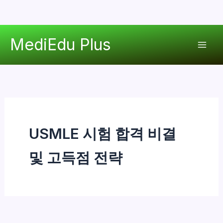
콘
MediEdu Plus
텐
Mai
츠
로
Men
건
너
뛰
기
USMLE 시험 합격 비결
및 고득점 전략