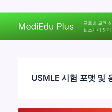
콘
글로벌 교육 &
텐
MediEdu Plus
헬스케어 & 
츠
로
건
너
뛰
기
USMLE 시험 포맷 및