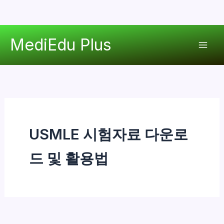
콘
MediEdu Plus
텐
Mai
츠
로
Men
건
너
뛰
기
USMLE 시험자료 다운로
드 및 활용법