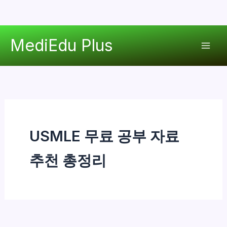
콘
MediEdu Plus
텐
Mai
츠
로
Men
건
너
뛰
기
USMLE 무료 공부 자료
추천 총정리