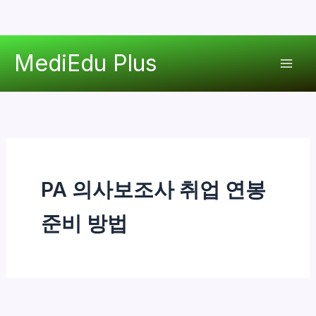
콘
MediEdu Plus
텐
Mai
츠
로
Men
건
너
뛰
기
PA 의사보조사 취업 연봉
준비 방법