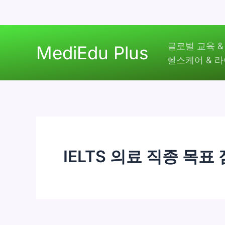
콘
글로벌 교육 &
텐
MediEdu Plus
헬스케어 & 
츠
로
건
너
뛰
기
IELTS 의료 직종 목표