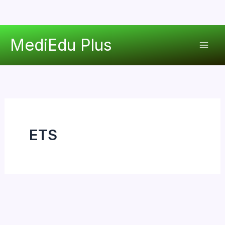
콘
MediEdu Plus
텐
Mai
츠
로
Men
건
너
뛰
기
ETS