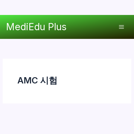
콘
MediEdu Plus
텐
Mai
츠
로
Men
건
너
뛰
기
AMC 시험