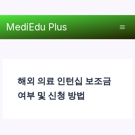
콘
MediEdu Plus
텐
Mai
츠
로
Men
건
너
뛰
기
해외 의료 인턴십 보조금
여부 및 신청 방법