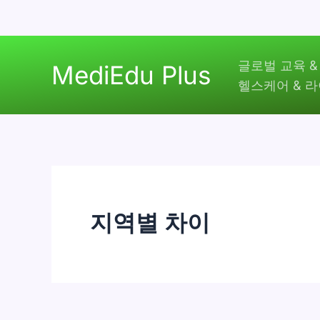
콘
글로벌 교육 &
텐
MediEdu Plus
헬스케어 & 
츠
로
건
너
뛰
기
지역별 차이