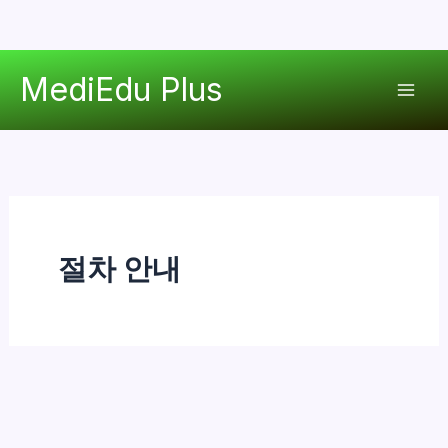
콘
MediEdu Plus
텐
Mai
츠
로
Men
건
너
뛰
기
절차 안내