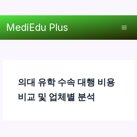
콘
MediEdu Plus
텐
Mai
츠
로
Men
건
너
뛰
기
의대 유학 수속 대행 비용
비교 및 업체별 분석