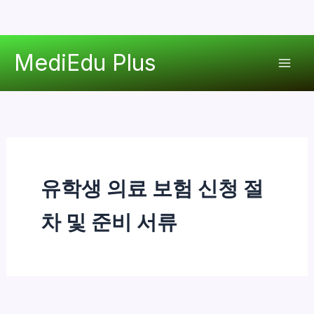
콘
MediEdu Plus
텐
Mai
츠
로
Men
건
너
뛰
기
유학생 의료 보험 신청 절
차 및 준비 서류