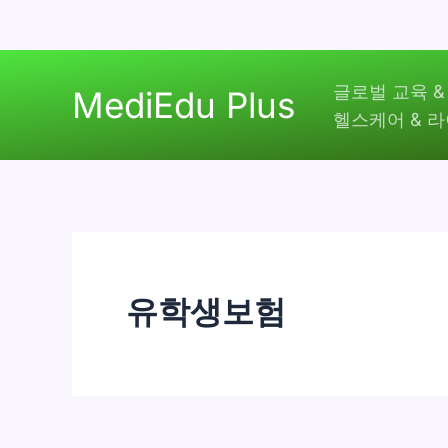
콘
글로벌 교육 &
텐
MediEdu Plus
헬스케어 & 
츠
로
건
너
뛰
기
유학생보험