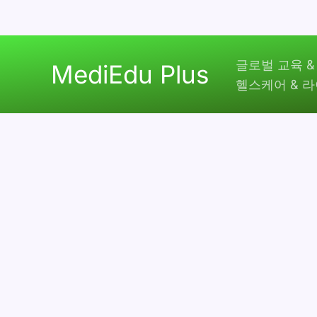
콘
글로벌 교육 &
텐
MediEdu Plus
헬스케어 & 
츠
로
건
너
뛰
기