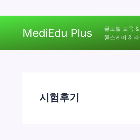
콘
글로벌 교육 &
텐
MediEdu Plus
헬스케어 & 
츠
로
건
너
뛰
기
시험후기