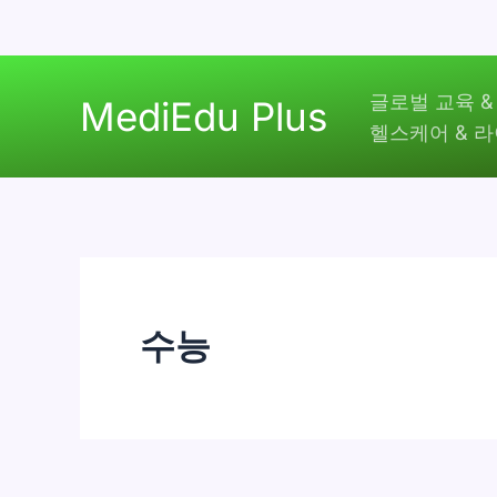
콘
글로벌 교육 &
텐
MediEdu Plus
헬스케어 & 
츠
로
건
너
뛰
기
수능