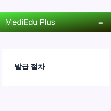
콘
MediEdu Plus
텐
Mai
츠
로
Men
건
너
뛰
기
발급 절차