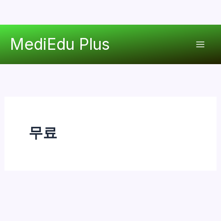
콘
MediEdu Plus
텐
Mai
츠
로
Men
건
너
뛰
기
무료