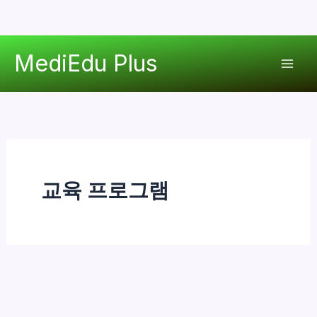
콘
MediEdu Plus
텐
Mai
츠
로
Men
건
너
뛰
기
교육 프로그램