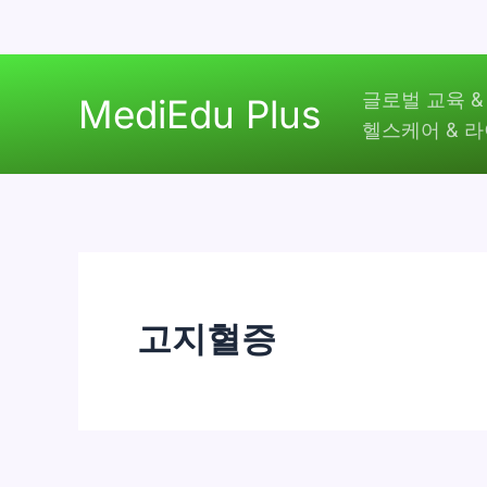
콘
글로벌 교육 &
텐
MediEdu Plus
헬스케어 & 
츠
로
건
너
뛰
기
고지혈증