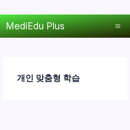
콘
MediEdu Plus
텐
Mai
츠
로
Men
건
너
뛰
기
개인 맞춤형 학습