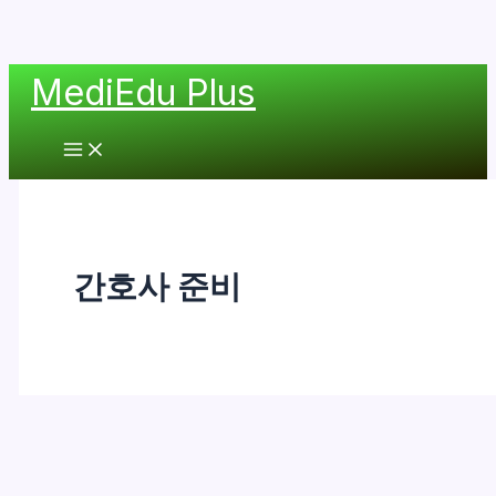
콘
MediEdu Plus
텐
츠
Main
Menu
로
건
너
뛰
간호사 준비
기