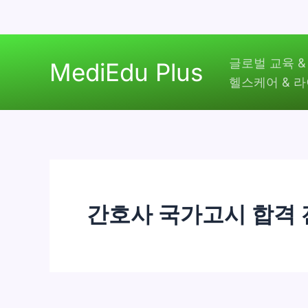
콘
글로벌 교육 &
텐
MediEdu Plus
헬스케어 & 
츠
로
건
너
뛰
기
간호사 국가고시 합격 