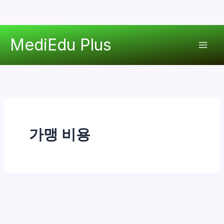
콘
MediEdu Plus
텐
Mai
츠
로
Men
건
너
뛰
기
가맹 비용