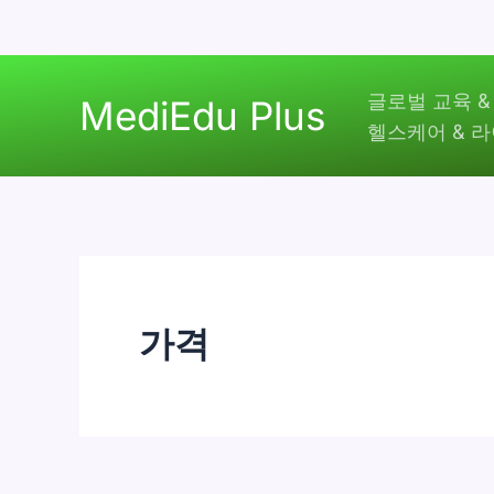
콘
글로벌 교육 &
텐
MediEdu Plus
헬스케어 & 
츠
로
건
너
뛰
기
가격