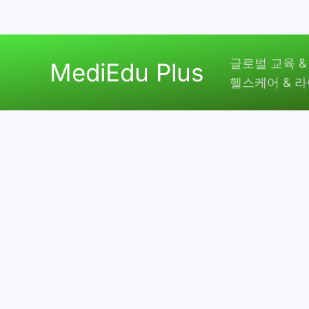
콘
글로벌 교육 &
텐
MediEdu Plus
헬스케어 & 
츠
로
건
너
뛰
기