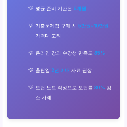
평균 준비 기간은
6개월
기출문제집 구매 시
5만원~10만원
가격대 고려
온라인 강의 수강생 만족도
85%
출판일
2년 이내
자료 권장
오답 노트 작성으로 오답률
30%
감
소 사례