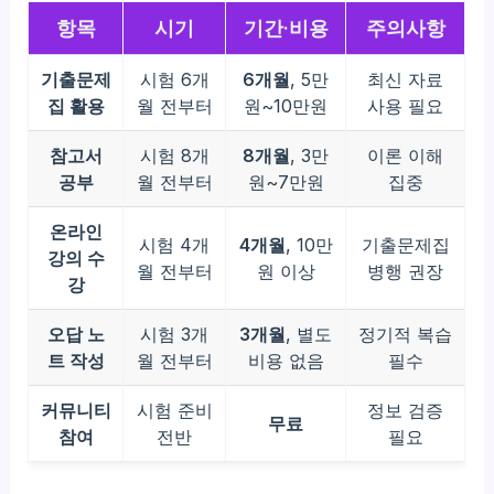
항목
시기
기간·비용
주의사항
기출문제
시험 6개
6개월
, 5만
최신 자료
집 활용
월 전부터
원~10만원
사용 필요
참고서
시험 8개
8개월
, 3만
이론 이해
공부
월 전부터
원~7만원
집중
온라인
시험 4개
4개월
, 10만
기출문제집
강의 수
월 전부터
원 이상
병행 권장
강
오답 노
시험 3개
3개월
, 별도
정기적 복습
트 작성
월 전부터
비용 없음
필수
커뮤니티
시험 준비
정보 검증
무료
참여
전반
필요