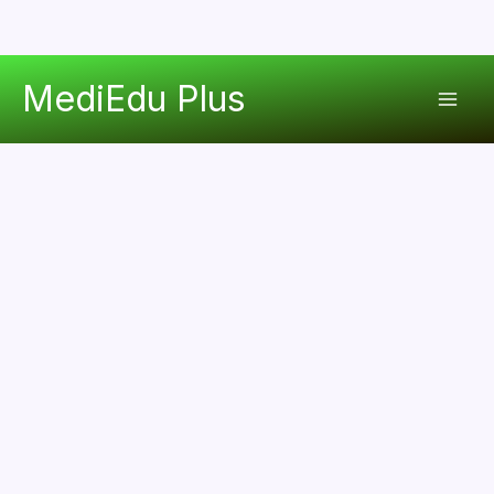
콘
MediEdu Plus
텐
Mai
츠
로
Men
건
너
뛰
기