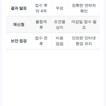
접수 후
정확한 연락처
결과 발표
무료
약 4주
확인
불합격
조건별
마감일 엄수 필
재신청
후
상이
요
접수 전
비용
안전한 인터넷
보안 점검
후
없음
환경 유지