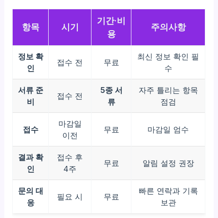
기간·비
항목
시기
주의사항
용
정보 확
최신 정보 확인 필
접수 전
무료
인
수
서류 준
5종 서
자주 틀리는 항목
접수 전
비
류
점검
마감일
접수
무료
마감일 엄수
이전
결과 확
접수 후
무료
알림 설정 권장
인
4주
문의 대
빠른 연락과 기록
필요 시
무료
응
보관