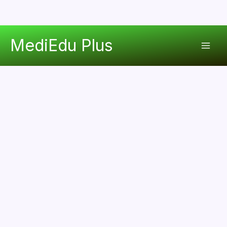
콘
MediEdu Plus
텐
Mai
츠
로
Men
건
너
뛰
기