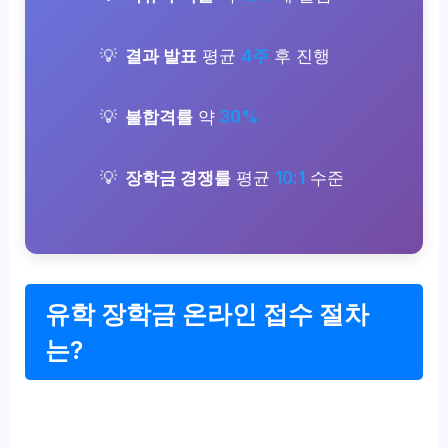
결과 발표
평균
4주
후 진행
불합격률
약
30%
장학금 경쟁률
평균
10:1
수준
유학 장학금 온라인 접수 절차
는?