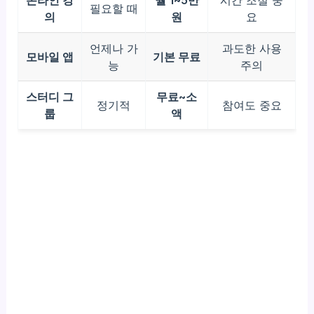
온라인 강
월 1~5만
시간 조절 중
필요할 때
의
원
요
언제나 가
과도한 사용
모바일 앱
기본 무료
능
주의
스터디 그
무료~소
정기적
참여도 중요
룹
액