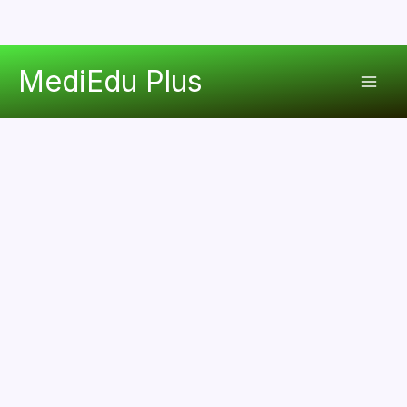
콘
MediEdu Plus
텐
Mai
츠
로
Men
건
너
뛰
기