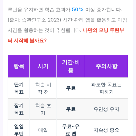
루틴을 유지하면 학습 효과가
50%
이상 증가합니다.
(출처: 습관연구소 2023) 시간 관리 앱을 활용하고 아침
시간을 활용하는 것이 추천됩니다.
나만의 모닝 루틴부
터 시작해 볼까요?
기간·비
항목
시기
주의사항
용
단기
학습 시
과도한 목표는
무료
목표
작 전
피하기
장기
학습 초
무료
유연성 유지
목표
기
일일
무료~유
매일
지속성 중요
루틴
료 앱