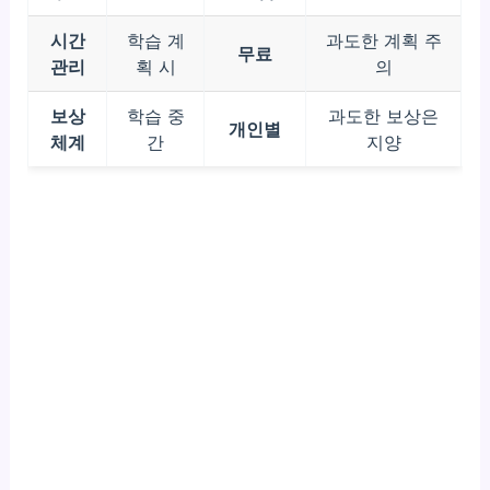
시간
학습 계
과도한 계획 주
무료
관리
획 시
의
보상
학습 중
과도한 보상은
개인별
체계
간
지양