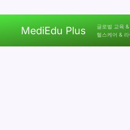
콘
글로벌 교육 &
텐
MediEdu Plus
헬스케어 & 
츠
로
건
너
뛰
기