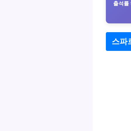
출석률 
스파