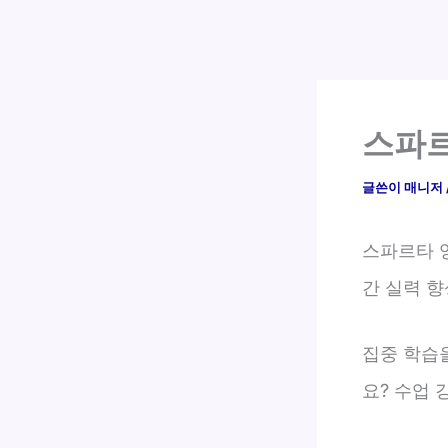
스파르
글쓴이
매니저
스파르타 
간 실력 
집중 학습
요? 수업